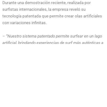
Durante una demostración reciente, realizada por
surfistas internacionales, la empresa reveló su
tecnología patentada que permite crear olas artificiales
con variaciones infinitas.
– “Nuestro sistema patentado permite surfear en un lago
artificial, brindando experiencias de surf más auténticas a
los entusiastas de esta disciplina”,
declaró la empresa en
un comunicado de prensa. –
“Con una apariencia natural
única, nuestras olas están listas para ser vendidas a
desarrolladores de parques de surf en todo el mundo.”
“AllWaves lanzó su tecnología innovadora este mes y nos
invitó a probarla. Después de varios vuelos y trenes,
llegamos a Knokke-Heist, donde está ubicada la piscina de
I D. Además de probar las olas, disfrutamos de los