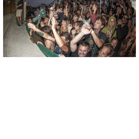
Invitados por DC Shoes Argentina, festejando el 30ª
aniversario de la reconocida firma nacida en California,
se realizó el primer campeonato de skateboard
Superpark argentino, en Chapadmalal. El lugar donde se
realizó, mejor conocido como La Colmena, es el
ambicioso y millonario proyecto olímpico de un
empresario argentino que recibió a los mejores skaters
de Japón, Brasil y Chile. Se repartieron $4.000.000 en