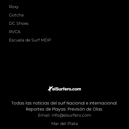
Roxy
Gotcha
DC Shoes
RVCA
Escuela de Surf MDP
De un día para el otro, el predio de La Colmena- Skarte®
se había convertido en un enorme anfitrión. Corría el 18
de enero de 2025, cuando se encontraron con un predio
repleto de público que se acercaba de todas partes de
Todas las noticias del surf Nacional e internacional.
país, para interrumpir de manera voluntaria, sus
Reportes de Playas. Previsón de Olas.
Email: info@elsurfero.com
vacaciones de verano, con un show visual y deportivo
Mar del Plata
extraordinario. El primer nivel de park skateboarding