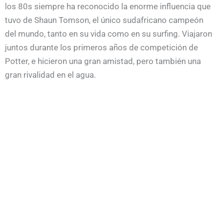
los 80s siempre ha reconocido la enorme influencia que
tuvo de Shaun Tomson, el único sudafricano campeón
del mundo, tanto en su vida como en su surfing. Viajaron
juntos durante los primeros años de competición de
Potter, e hicieron una gran amistad, pero también una
gran rivalidad en el agua.
Después de ganar un buen puñado de competiciones
locales en Sudáfrica a principios de los 80, fue
progresando en pruebas a nivel mundial, midiéndose
con gente como Tom Curren o Tom Carrol. Menos
estiloso que estos, lo suplía con mayor explosividad e
imaginación.
Potter
era el estereotipo de surfista de los 80. No sabía
lo que era entrenar, y todo lo dejaba a la genialidad.