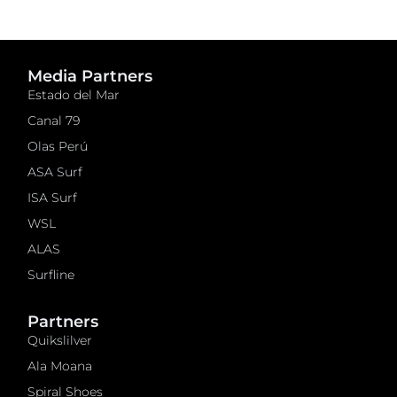
John Seaton Callahan
John Seaton Callahan
Media Partners
Estado del Mar
Canal 79
Martin Potter, 1989. Photo:
Martin Potter, 1989. Photo:
John Seaton Callahan
John Seaton Callahan
Olas Perú
ASA Surf
ISA Surf
WSL
ALAS
Surfline
Partners
Quikslilver
Ala Moana
Spiral Shoes