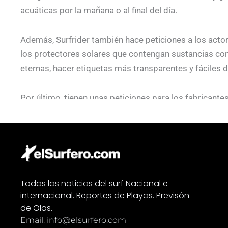
acuáticas por la mañana o al final del día.
Además, Surfrider también hace peticiones a los actore
los protectores solares que contengan sustancias con
eternas, hacer etiquetas más transparentes y fáciles de
Por último, tienen unas peticiones para los fabricante
ingredientes químicos cuya inocuidad para la salud y e
corales, no haya sido demostrada; y poner fin al uso 
independiente.
Todas las noticias del surf Nacional e
internacional. Reportes de Playas. Previsón
de Olas.
Email: info@elsurfero.com