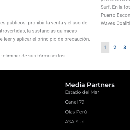
Surf. En la fo
Puerto Escon
s públicos: prohibir la venta y el uso de
Waves Coalitio
trovertidas, la sustancias químicas
 leer y aplicar el principio de precaución.
1
2
3
s: eliminar de sus fórmulas los
l medio ambiente, en particular los
de etiquetas no controladas de forma
Media Partners
Estado del Mar
Canal 79
Olas Perú
ASA Surf