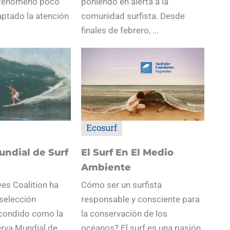
 fenómeno poco
poniendo en alerta a la
aptado la atención
comunidad surfista. Desde
.
finales de febrero, ...
Ecosurf
undial de Surf
El Surf En El Medio
Ambiente
es Coalition ha
Cómo ser un surfista
selección
responsable y consciente para
condido como la
la conservación de los
rva Mundial de
océanos? El surf es una pasión