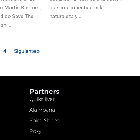
to Martin Bjerrum,
que nos conecta con la
dido Save The
naturaleza y ...
n ...
4
Siguiente »
Partners
Quikslilver
Ala Moana
Spiral Shoes
Roxy