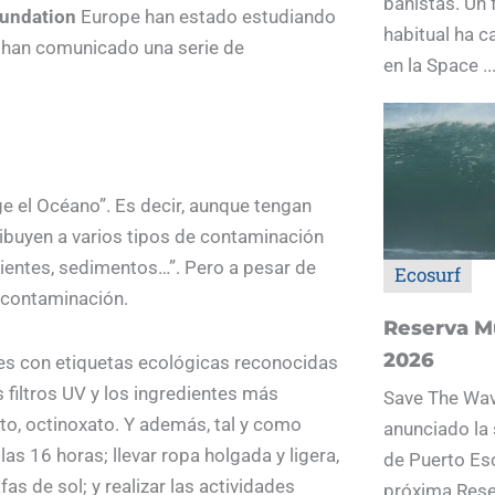
bañistas. Un
oundation
Europe han estado estudiando
habitual ha c
y han comunicado una serie de
en la Space ..
e el Océano”. Es decir, aunque tengan
ribuyen a varios tipos de contaminación
rientes, sedimentos…”. Pero a pesar de
Ecosurf
a contaminación.
Reserva M
2026
es con etiquetas ecológicas reconocidas
 filtros UV y los ingredientes más
Save The Wav
to, octinoxato. Y además, tal y como
anunciado la 
las 16 horas; llevar ropa holgada y ligera,
de Puerto Es
s de sol; y realizar las actividades
próxima Rese