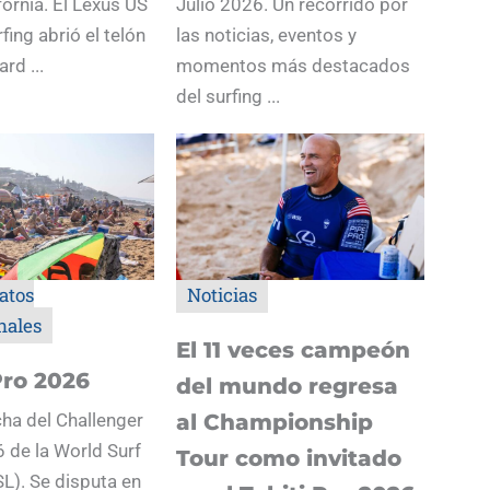
fornia. El Lexus US
Julio 2026. Un recorrido por
fing abrió el telón
las noticias, eventos y
rd ...
momentos más destacados
del surfing ...
atos
Noticias
nales
El 11 veces campeón
Pro 2026
del mundo regresa
ha del Challenger
al Championship
 de la World Surf
Tour como invitado
L). Se disputa en