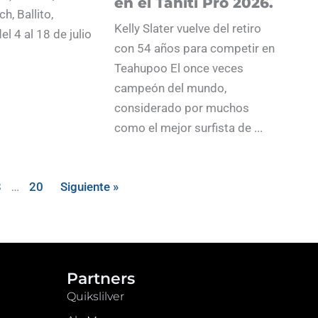
en el Tahiti Pro 2026.
h, Ballito,
Kelly Slater vuelve del retiro
el 4 al 18 de julio
con 54 años para competir en
Teahupoo El once veces
campeón del mundo,
considerado por muchos
como el mejor surfista de ...
3
…
20
Siguiente »
Partners
Quikslilver