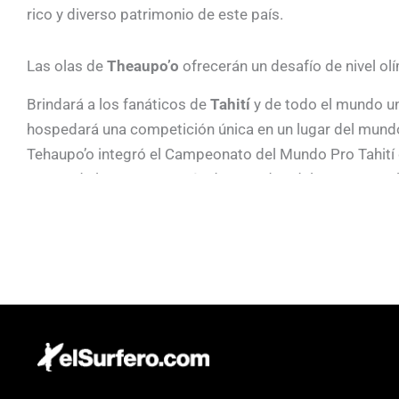
rico y diverso patrimonio de este país.
Las olas de
Theaupo’o
ofrecerán un desafío de nivel ol
Brindará a los fanáticos de
Tahití
y de todo el mundo un
hospedará una competición única en un lugar del mundo
Tehaupo’o integró el Campeonato del Mundo Pro Tahití
es uno de los eventos más destacados del Tour masculin
de ensueño para muchos de los mejores surfistas y algu
Gabriel Medina, Kelly Slater, Jérémy Flores, Andy Irons 
conquistarlo. Además, entre 1999 y 2006 formó parte de
en agosto de 2021.
La sede de la competición fue diseñada con el fin de pro
isla y la Villa de los Atletas estará compuesta por hoga
costa, ya que las olas rompen mar adentro, y los fanát