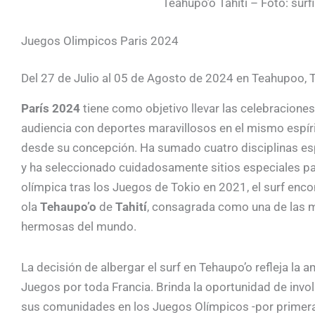
Teahupo’o Tahiti – Foto: su
Juegos Olimpicos Paris 2024
Del 27 de Julio al 05 de Agosto de 2024 en Teahupoo, Ta
París 2024
tiene como objetivo llevar las celebraciones
audiencia con deportes maravillosos en el mismo espír
desde su concepción. Ha sumado cuatro disciplinas espec
y ha seleccionado cuidadosamente sitios especiales p
olímpica tras los Juegos de Tokio en 2021, el surf enco
ola
Tehaupo’o
de
Tahití
, consagrada como una de las má
hermosas del mundo.
La decisión de albergar el surf en Tehaupo’o refleja la 
Juegos por toda Francia. Brinda la oportunidad de involu
sus comunidades en los Juegos Olímpicos -por primera ve