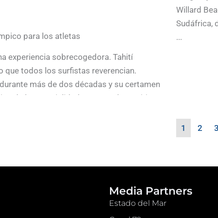
Willard Beac
Sudáfrica, d
ímpico para los atletas
...
a experiencia sobrecogedora. Tahití
 que todos los surfistas reverencian.
 durante más de dos décadas y su certamen
o de la especialidad. Se trata de un sitio
nos de ellos, entre los que se incluyen
y Mark Occhilupo, tuvieron la fortuna de
1
2
l circuito femenino y tuvo su gran retorno
teger el extraordinario entorno natural de la
Media Partners
res modulares. El evento no afectará a la
Estado del Mar
icos podrán disfrutar de las emociones en