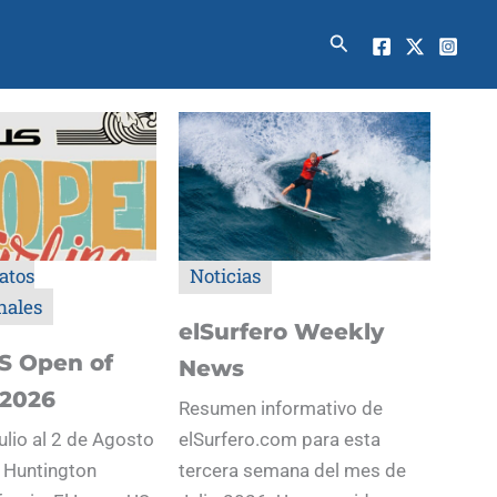
Buscar
atos
Noticias
nales
elSurfero Weekly
S Open of
News
 2026
Resumen informativo de
ulio al 2 de Agosto
elSurfero.com para esta
 Huntington
tercera semana del mes de