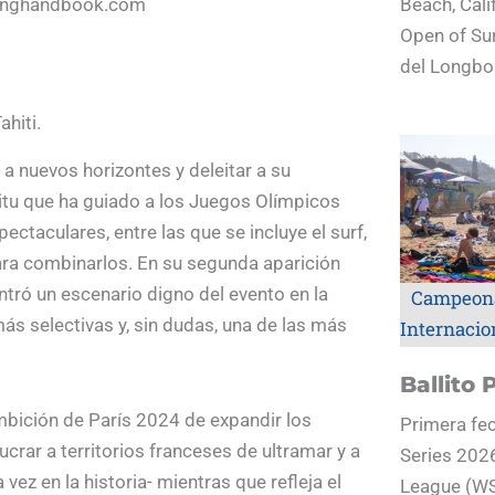
Beach, Cali
rfinghandbook.com
Open of Sur
del Longboa
hiti.
 a nuevos horizontes y deleitar a su
itu que ha guiado a los Juegos Olímpicos
taculares, entre las que se incluye el surf,
ara combinarlos. En su segunda aparición
ntró un escenario digno del evento en la
Campeon
s selectivas y, sin dudas, una de las más
Internacio
Ballito 
ambición de París 2024 de expandir los
Primera fec
crar a territorios franceses de ultramar y a
Series 2026
z en la historia- mientras que refleja el
League (WS