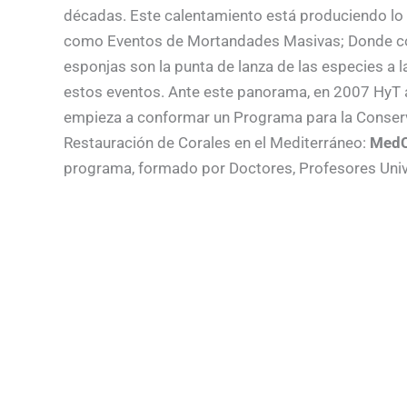
décadas. Este calentamiento está produciendo lo
como Eventos de Mortandades Masivas; Donde cor
esponjas son la punta de lanza de las especies a 
estos eventos. Ante este panorama, en 2007 HyT 
empieza a conformar un Programa para la Conser
Restauración de Corales en el Mediterráneo:
MedC
programa, formado por Doctores, Profesores Unive
naturalistas y buceadores, se apoya sobre tres gra
investigación; la transferencia de conocimientos; 
los corales del Mediterráneo. De esta forma, en l
de recorrido, el programa ha estudiado 60 especie
publicado una centena de artículos, y ha colabora
treintena de entidades científicas de todo el mund
Pero quizás, el logro más notable del Programa ha
diferentes metodologías de restauración encamin