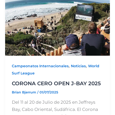
,
,
Campeonatos Internacionales
Noticias
World
Surf League
CORONA CERO OPEN J-BAY 2025
Brian Bjerrum
/
01/07/2025
Del 11 al 20 de Julio de 2025 en Jeffreys
Bay, Cabo Oriental, Sudáfrica. El Corona