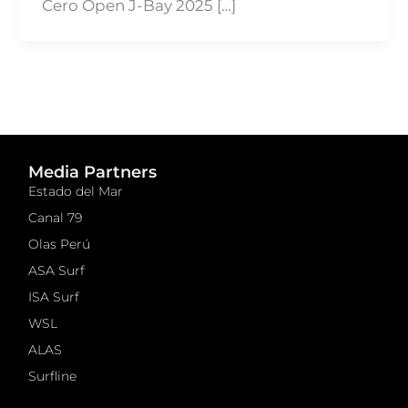
Cero Open J-Bay 2025 […]
Media Partners
Estado del Mar
Canal 79
Olas Perú
ASA Surf
ISA Surf
WSL
ALAS
Surfline