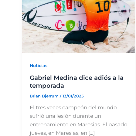
Noticias
Gabriel Medina dice adiós a la
temporada
Brian Bjerrum
/
13/01/2025
El tres veces campeón del mundo
sufrió una lesión durante un
entrenamiento en Maresias. El pasado
jueves, en Maresias, en […]