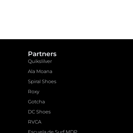
Partners
Quikslilver
Ala Moana
Spiral Shoes
Roxy
Gotcha
DC Shoes
RVCA
Escuela de Surf MDP