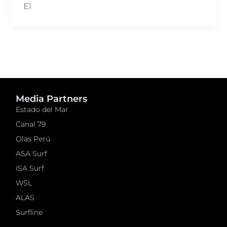
El
Media Partners
Estado del Mar
Canal 79
Olas Perú
ASA Surf
ISA Surf
WSL
ALAS
Surfline