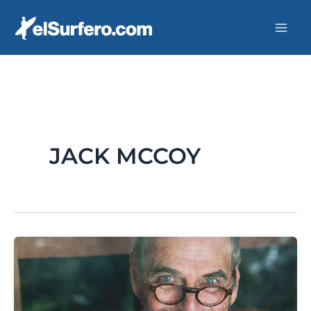
Ir
al
contenido
JACK MCCOY