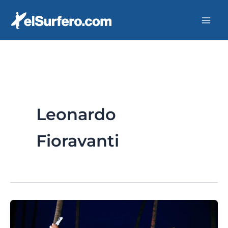
Ir
al
contenido
Leonardo
Fioravanti