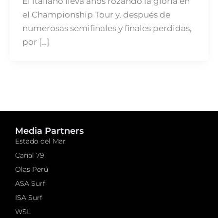
El italiano lleva años rozando la gloria en
el Championship Tour y, después de
numerosas semifinales y finales perdidas,
por […]
Media Partners
Estado del Mar
Canal 79
Olas Perú
ASA Surf
ISA Surf
WSL