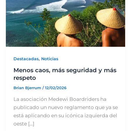
,
Destacadas
Noticias
Menos caos, más seguridad y más
respeto
Brian Bjerrum
/
12/02/2026
La asociación Medewi Boardriders ha
publicado un nuevo reglamento que ya se
está aplicando en su icónica izquierda del
oeste […]