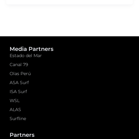
Media Partners
Estado del Mar
Canal 79
Olas Perú
ASA Surf
ISA Surf
WSL
ALAS
Surfline
Partners