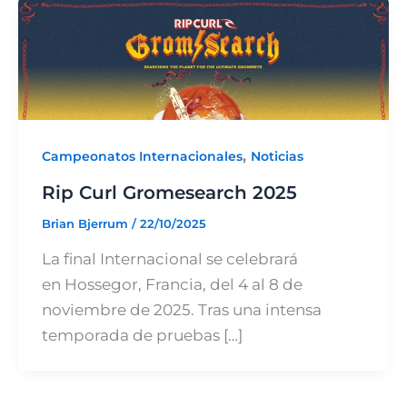
,
Campeonatos Internacionales
Noticias
Rip Curl Gromesearch 2025
Brian Bjerrum
/
22/10/2025
La final Internacional se celebrará
en Hossegor, Francia, del 4 al 8 de
noviembre de 2025. Tras una intensa
temporada de pruebas […]