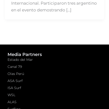
Internacional. Participaron tres argentino
en el evento demostrando […]
Media Partners
Estado del Mar
Canal 79
Olas Perú
ASA Surf
ISA Surf
WSL
ALAS