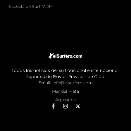
Escuela de Surf MDP
Todas las noticias del surf Nacional e internacional.
Reportes de Playas. Previsón de Olas.
Email: info@elsurfero.com
Mar del Plata
Argentina
F
I
X
a
n
-
c
s
t
e
t
w
b
a
i