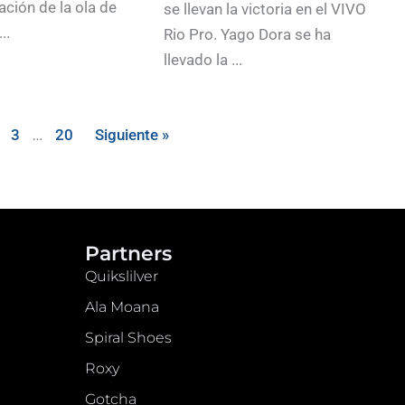
ación de la ola de
se llevan la victoria en el VIVO
..
Rio Pro. Yago Dora se ha
llevado la ...
3
…
20
Siguiente »
Partners
Quikslilver
Ala Moana
Spiral Shoes
Roxy
Gotcha