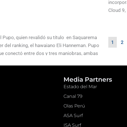
incorpor
Cloud 9, .
l Pupo, quien revalidó su título en Saquarema
1
2
íder del ranking, el hawaiano Eli Hanneman. Pupo
 que conectó entre dos y tres maniobras, ambas
 este resultado, el brasileño escaló al segundo
tura firme al Championship Tour 2026.
Media Partners
 Pipe Challenger, en el mítico Pipeline, Hawái,
Estado del Mar
ecisiva (6ta de 7 fechas), en uno de los spots
Canal 79
mejores antes de cerrar el camino hacia el CT.
Olas Perú
ASA Surf
ISA Surf