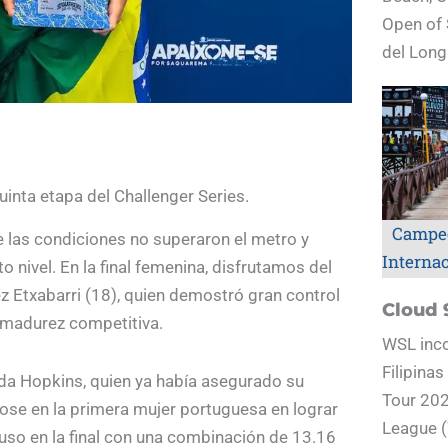
Open of 
del Long
inta etapa del Challenger Series.
Campe
de las condiciones no superaron el metro y
Interna
o nivel. En la final femenina, disfrutamos del
z Etxabarri (18), quien demostró gran control
Cloud 
u madurez competitiva.
WSL inco
Filipina
nda Hopkins, quien ya había asegurado su
Tour 202
dose en la primera mujer portuguesa en lograr
League (
uso en la final con una combinación de 13.16