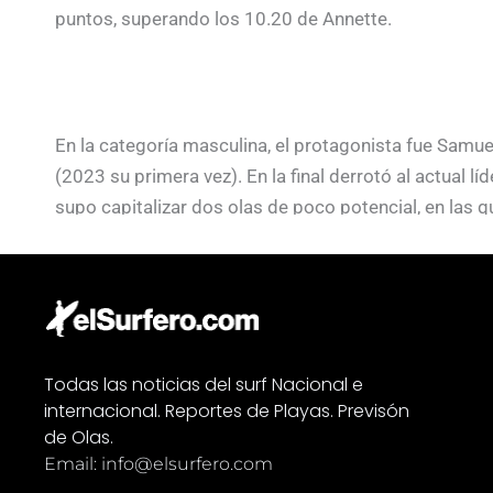
puntos, superando los 10.20 de Annette.
En la categoría masculina, el protagonista fue Samue
(2023 su primera vez). En la final derrotó al actual l
supo capitalizar dos olas de poco potencial, en las
puntuadas en el rango de los cinco puntos. Gracias a
puesto del ranking general, consolidando su candida
La próxima parada del Challenger Series será el Lexus
del 28 de enero al 8 de febrero de 2026. Una etapa d
Todas las noticias del surf Nacional e
más exigentes del mundo, que pondrá a prueba a los 
internacional. Reportes de Playas. Previsón
de Olas.
Email: info@elsurfero.com