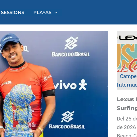
 SESSIONS
PLAYAS
Campe
Interna
Lexus 
Surfin
Del 25 d
de 2026
Beach, C