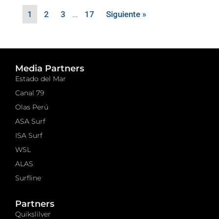
1
2
3
…
17
Siguiente »
Media Partners
Estado del Mar
Canal 79
Olas Perú
ASA Surf
ISA Surf
WSL
ALAS
Surfline
Partners
Quikslilver