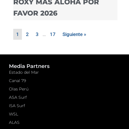
ROXY MAS ALOHA POR
FAVOR 2026
1
2
3
…
17
Siguiente »
Media Partners
Estado del Mar
Canal 79
Olas Perú
ASA Surf
ISA Surf
WSL
ALAS