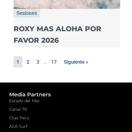
Sesiones
ROXY MAS ALOHA POR
FAVOR 2026
1
2
3
…
17
Siguiente »
Media Partners
Estado del Mar
Canal 79
Olas Perú
ASA Surf