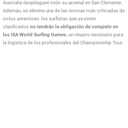
Australia desplieguen todo su arsenal en San Clemente.
Además, se elimina una de las normas más criticadas de
ciclos anteriores: los surfistas que ya estén
clasificados
no tendrán la obligación de competir en
los ISA World Surfing Games
, un respiro necesario para
la logística de los profesionales del Championship Tour.
La jerarquía de plazas sigue siendo clara. El
CT de la
WSL de 2028
será la vía prioritaria, repartiendo las
primeras 10 plazas (5 por género) en junio de ese año. A
partir de ahí, el peso recae en los
ISA World Surfing
Games de 2028
, que otorgarán otras 20 plazas, y en las
citas continentales, donde el
Campeonato Europeo de
2027
será la llave maestra para los surfistas nacionales.
Como ya es habitual, los equipos que brillen en los