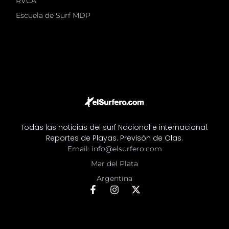
RVCA
Escuela de Surf MDP
Todas las noticias del surf Nacional e internacional.
Reportes de Playas. Previsón de Olas.
Email: info@elsurfero.com
Mar del Plata
Argentina
F
I
X
a
n
-
c
s
t
e
t
w
b
a
i