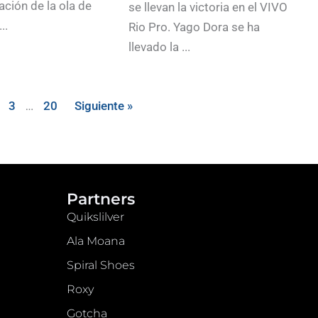
ación de la ola de
se llevan la victoria en el VIVO
..
Rio Pro. Yago Dora se ha
llevado la ...
3
…
20
Siguiente »
Partners
Quikslilver
Ala Moana
Spiral Shoes
Roxy
Gotcha