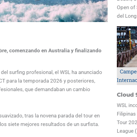
Open of 
del Long
bre, comenzando en Australia y finalizando
Campe
el surfing profesional, el WSL ha anunciado
Interna
CT para la temporada 2026 y posteriores,
rofesionales, que demandaban un cambio
Cloud 
WSL inco
Filipina
uavizado, tras la novena parada del tour en
Tour 202
los siete mejores resultados de un surfista.
League (