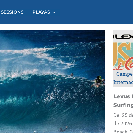
 SESSIONS
PLAYAS
Campe
Interna
Lexus 
Surfin
Del 25 d
de 2026
Beach, C