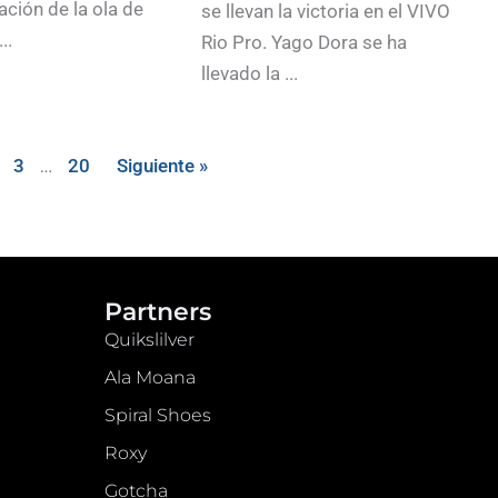
ación de la ola de
se llevan la victoria en el VIVO
..
Rio Pro. Yago Dora se ha
llevado la ...
3
…
20
Siguiente »
Partners
Quikslilver
Ala Moana
Spiral Shoes
Roxy
Gotcha