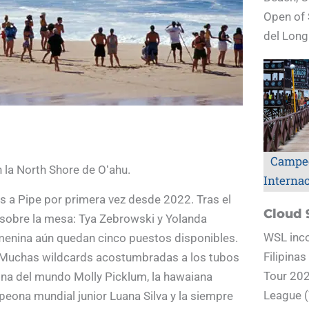
Open of 
del Long
Campe
n la North Shore de Oʻahu.
Interna
s a Pipe por primera vez desde 2022. Tras el
Cloud 
sobre la mesa: Tya Zebrowski y Yolanda
WSL inco
emenina aún quedan cinco puestos disponibles.
Filipina
T: Muchas wildcards acostumbradas a los tubos
Tour 202
ona del mundo Molly Picklum, la hawaiana
League (
mpeona mundial junior Luana Silva y la siempre