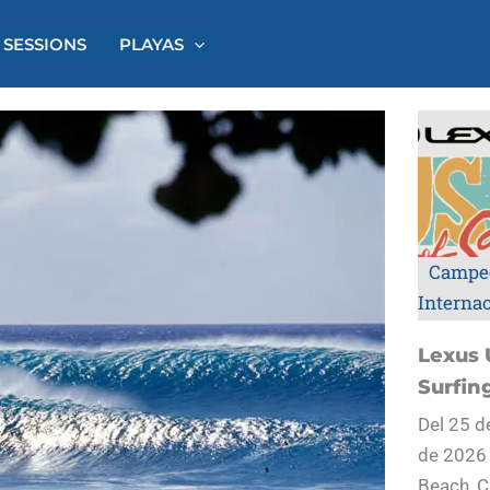
 SESSIONS
PLAYAS
Campe
Interna
Lexus 
Surfin
Del 25 d
de 2026
Beach, C