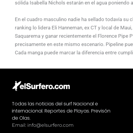
sólida Isabella Nichols estarán en el agua poniendo a
En el cuadro masculino nadie ha sellado todavía su cla
ranking lo lidera Eli Hanneman, ex CT y local de Maui
Saquarema y ganar recientemente el Florence Pipe P
precisamente en este mismo escenario. Pipeline puede
Cada manga puede marcar la diferencia entre cumplir
mínima. En el arrecife más famoso del mundo no ha
wildcards de nivel y pesos pesados del CT, lo que el
destacan nombres como Barron Mamiya, doble ganado
finalista en Pipe en 2025, y Griffin Colapinto, habitual
Todas las noticias del surf Nacional e
internacional. Reportes de Playas. Previsón
de Olas.
Email: info@elsurfero.com