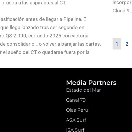
incorpor
 prueba a las aspirantes al CT.
Cloud 9, .
sificación antes de llegar a Pipeline. El
, que llega lanzado tras ser segundo en
ro QS 2.000, cerrando 2025 con victoria
1
2
 consolidarlo… o volver a barajar las cartas.
 el sueño del CT o quedarse fuera por la
y margen para errores. Contará además con
eva aún más la exigencia. Entre los hombres
r del Lexus Pipe Pro, Leonardo Fioravanti,
Media Partners
 aspirante al título mundial.
Estado del Mar
Canal 79
Olas Perú
ASA Surf
ISA Surf