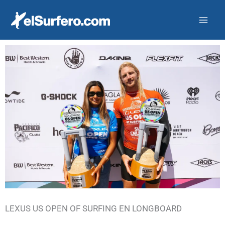
Ir
al
contenido
LEXUS US OPEN OF SURFING EN LONGBOARD