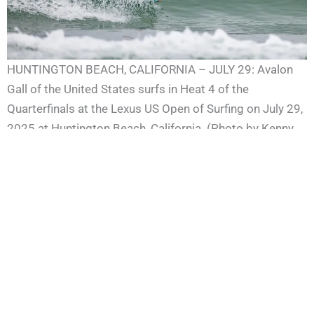
HUNTINGTON BEACH, CALIFORNIA – JULY 29: Avalon
Gall of the United States surfs in Heat 4 of the
Quarterfinals at the Lexus US Open of Surfing on July 29,
2025 at Huntington Beach, California. (Photo by Kenny
Morris/World Surf League)
En categoria Men,
Kai Ellice‑Flint
(Australia) con una
puntuación 13.83 puntos superó al cuatro veces
campeón mundial Taylor Jensen (EE.UU.), que obtuvo
12.06 puntos.