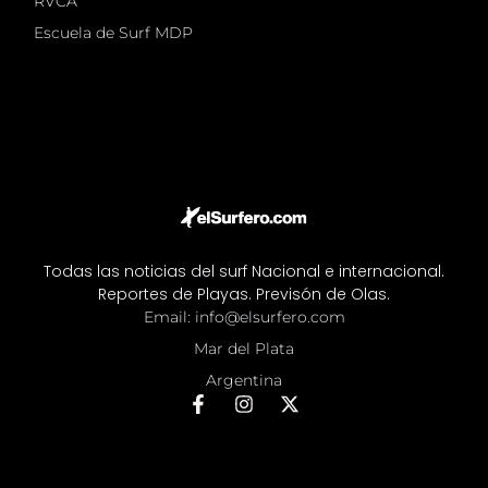
RVCA
Escuela de Surf MDP
Todas las noticias del surf Nacional e internacional.
Reportes de Playas. Previsón de Olas.
Email: info@elsurfero.com
Mar del Plata
Argentina
F
I
X
a
n
-
c
s
t
e
t
w
b
a
i