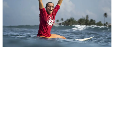
Kaede Inoue, de 16 años de edad, superó a la canaria y
firmó su pase a la final. Su hermana Sakura, un par de
años mayor, cedió en la serie frente a
Luchy
Cosoleto.
La argentina, tras firmar un segundo y un
tercer puesto en sus experiencias previas en la isla, tenía
hambre de título y supo desplegar una estrategia
ganadora desde la confianza plena en sus movimientos.
La final entre ambas estuvo muy igualada. Sakura puntuó