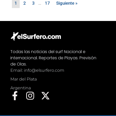
1
2
3
…
17
Siguiente »
Todas las noticias del surf Nacional e
internacional. Reportes de Playas. Previsón
de Olas.
Email: info@elsurfero.com
Mar del Plata
Argentina
F
I
X
a
n
-
c
s
t