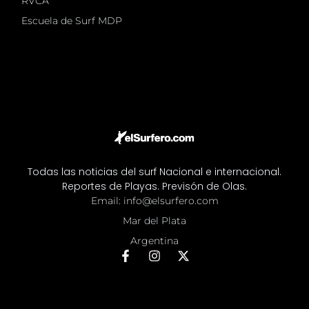
RVCA
Escuela de Surf MDP
Todas las noticias del surf Nacional e internacional.
Reportes de Playas. Previsón de Olas.
Email: info@elsurfero.com
Mar del Plata
Argentina
F
I
X
a
n
-
c
s
t
e
t
w
b
a
i