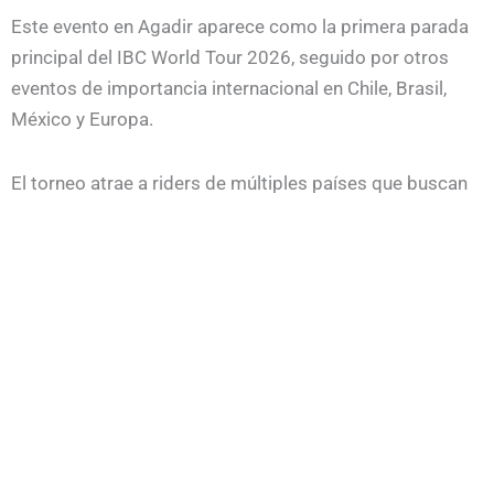
Este evento en Agadir aparece como la primera parada
principal del IBC World Tour 2026, seguido por otros
eventos de importancia internacional en Chile, Brasil,
México y Europa.
El torneo atrae a riders de múltiples países que buscan
sumar puntos y competir en olas con alto nivel técnico,
además de ofrecer cobertura mediática en redes y
plataformas especializadas.
Mas Info:
https://ibcworldtour.com/events/2026-ibc-
morocco-world-bodyboard-championship/