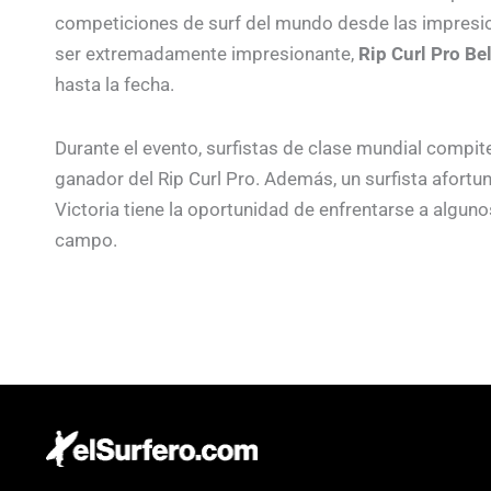
competiciones de surf del mundo desde las impresio
ser extremadamente impresionante,
Rip Curl Pro Bel
hasta la fecha.
Durante el evento, surfistas de clase mundial compiten
ganador del Rip Curl Pro. Además, un surfista afortu
Victoria tiene la oportunidad de enfrentarse a algun
campo.
La competencia se lleva a cabo alrededor del fin de s
desde las 7:30 am. También puedes ver el evento en 
Mundial de Surf.