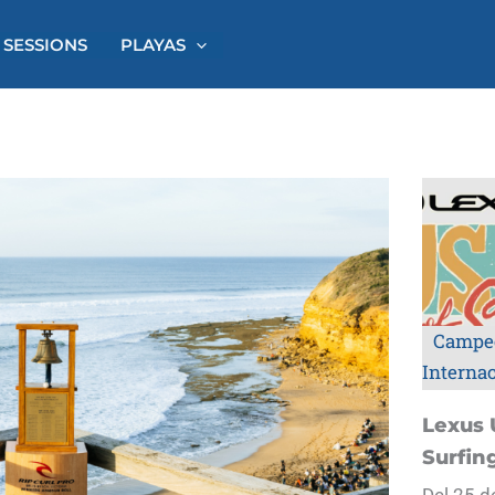
 SESSIONS
PLAYAS
Campe
Interna
Lexus 
Surfin
Del 25 d