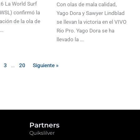
6 La World Surf
Con olas de mala calidad,
WSL) confirmó la
Yago Dora y Sawyer Lindblad
ación de la ola de
se llevan la victoria en el VIVO
..
Rio Pro. Yago Dora se ha
llevado la ...
3
…
20
Siguiente »
Partners
Quikslilver