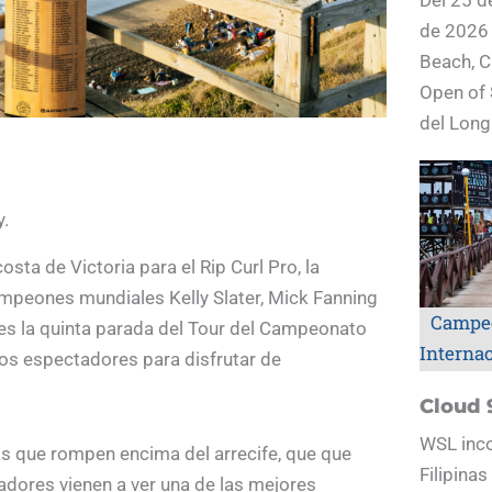
de 2026
Beach, C
Open of 
del Long
.
sta de Victoria para el Rip Curl Pro, la
mpeones mundiales Kelly Slater, Mick Fanning
Campe
 es la quinta parada del Tour del Campeonato
Interna
 los espectadores para disfrutar de
Cloud 
WSL inco
as que rompen encima del arrecife, que que
Filipina
adores vienen a ver una de las mejores