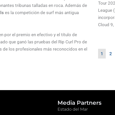
Tour 202
nantes tribunas talladas en roca. Además de
League (
ls
es la competición de surf más antigua
incorpor
Cloud 9, .
 por el premio en efectivo y el título de
nado que ganó las pruebas del Rip Curl Pro de
os de los profesionales más reconocidos en el
1
2
emana de Pascua, y si las olas lo permite,
YouTube o en las redes sociales de la Liga
Media Partners
Estado del Mar