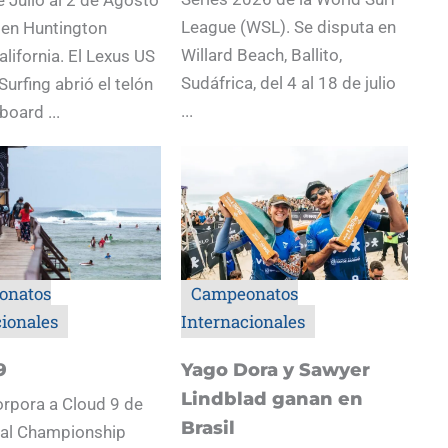
League (WSL). Se disputa en
 en Huntington
Willard Beach, Ballito,
alifornia. El Lexus US
Sudáfrica, del 4 al 18 de julio
Surfing abrió el telón
...
board ...
onatos
Campeonatos
cionales
Internacionales
9
Yago Dora y Sawyer
Lindblad ganan en
rpora a Cloud 9 de
Brasil
s al Championship