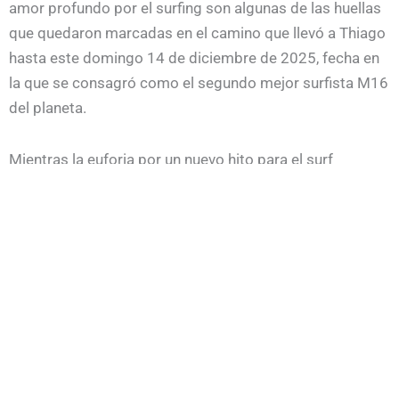
amor profundo por el surfing son algunas de las huellas
que quedaron marcadas en el camino que llevó a Thiago
hasta este domingo 14 de diciembre de 2025, fecha en
la que se consagró como el segundo mejor surfista M16
del planeta.
Mientras la euforia por un nuevo hito para el surf
argentino resuena en las costas de Perú, es justo y
necesario destacar la labor de Martín Passeri, padre,
coach y orfebre silencioso de incontables
entrenamientos, enseñanzas y legado, que hoy
encuentran su reflejo más nítido en la persona y en el
surfing de Thiago.
Argentina celebra una nueva medalla sobre el pecho de
Thiago Passeri.