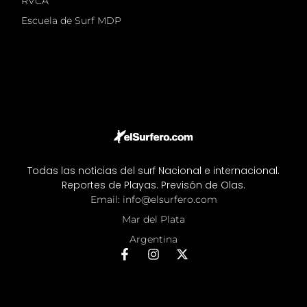
RVCA
Escuela de Surf MDP
Todas las noticias del surf Nacional e internacional.
Reportes de Playas. Previsón de Olas.
Email: info@elsurfero.com
Mar del Plata
Argentina
F
I
X
a
n
-
c
s
t
e
t
w
b
a
i